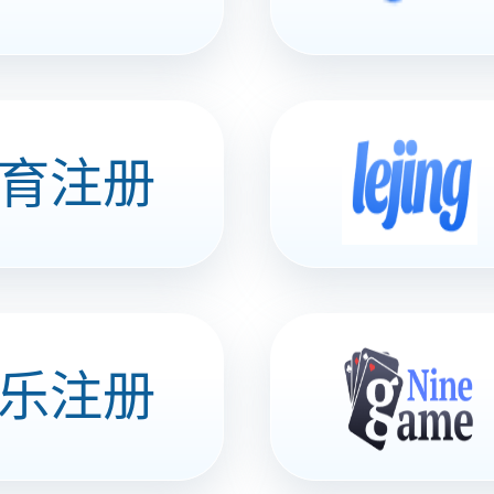
出…
B费踩
死战在古迪逊公园球场打响，埃弗顿...
卫布巴
买断条款，从意甲罗马队永久签下...