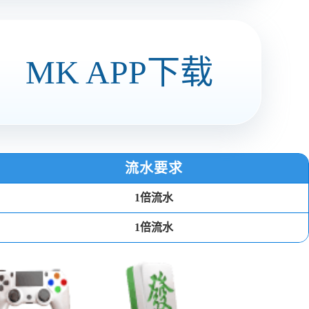
推荐平台
乐动官网
9U平台
ky体育(中国)官方网站