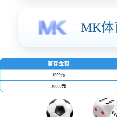
Deft场均击杀突破5.8次，对比U
在近期结束的LCK春季赛中，Deft以
2026-07-19
穆科科多特蒙德替补效率引拜仁
德甲赛场近年来最令人瞩目的年轻前锋
2026-07-19
星空·官方端在线登入
星空·官方端在线登入-星空(中国)
✅eson推荐🌈「2026好运滚滚」🔰
s
全新官网正式上线🔰 成立于2008年6