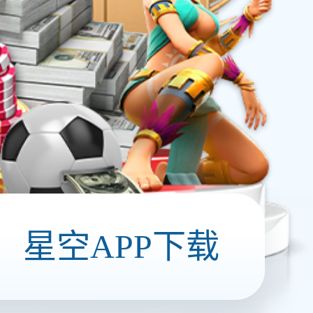
场均助攻数高达28.3次，
手还在依赖球星单打解决问题时，
上平均多出8.6分，而三分命