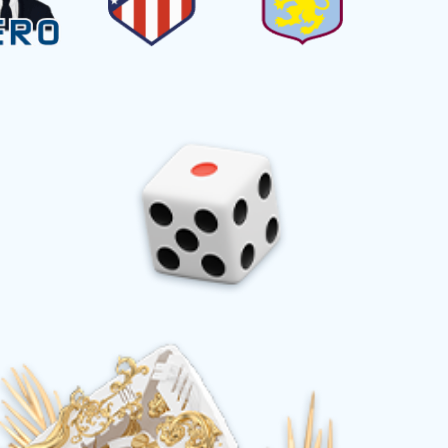
进攻火力碾压真相