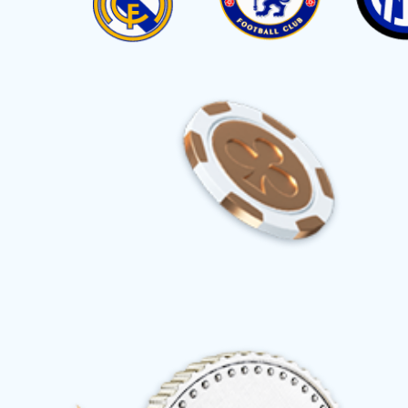
前四种子vs附