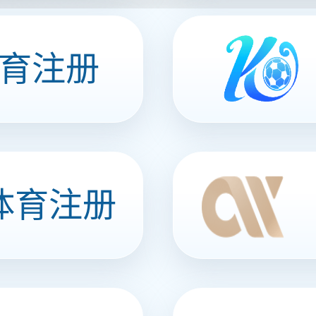
3%。这种从“单点爆破”到“多点开花”的质变，让附加赛区球队的
下真空。正如某位分区教练所言：“当你面对一支能同时用五种
”
深度的双重碾压
决定比赛走向。前四种子的核心球员在关键时刻（第四节最后5
球队仅为4.2分。这种差距不仅体现在个人能力上，更反映在战术
员创造空位机会。以西部某前四种子为例，其替补阵容场均贡献4
容”的火力延续，让主力球员得以获得充足休息时间，形成正向循环
，场均第四节净负4.3分的数据，恰恰印证了这种“碾压”背后的
发。
动应对”到“主动施压”的战术升级
防守端的主动施压之上。前四种子场均抢断数（8.6次）比附加赛
接转化为反击得分（场均18.3分 vs 12.1分）。当对手还在思