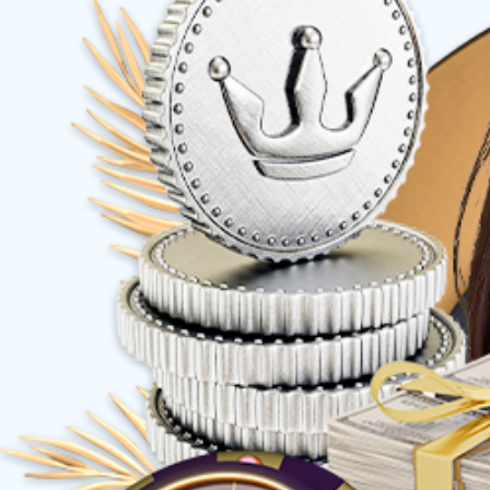
首页
体育动态
正
在NBA季后赛的版图上，争
出来。据最新统计，前四种子
更暴露出两种截然不同的比赛
非偶然，而是建队哲学、巨