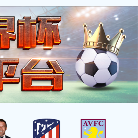
App
公司
体育
注册入口
简介
动态
观看更便捷
供多终端支持、高清视频、