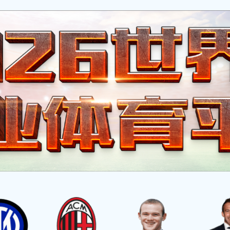
方端在线登入
· 体育
球迷专属的数字主场。
星空·官方端在线登入网页版
提
实时比分与赛事推荐，让你随时随地畅享体育内容。
网页端入口
下载APP