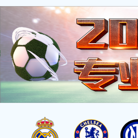
星空·官
连接你的赛事视野，打造