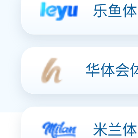
全场紧逼和换防策略，将比赛
飙升（15.7% vs 11
转限制空切和挡拆，迫使对手
攻效率每百回合降低8.7分
站在更宏观的视角看，这种
时，附加赛区球队不仅面临阵
验告诉我们，碾压并非永恒—
着新版劳资协议对超级合同
季，前四种子用场均12分的
深度与执行力的综合博弈。
分享到：