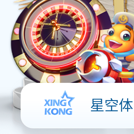
高效进攻体系：从
争冠集团的进攻火力之所以能
比附加赛区球队多出5.2次，
前四种子已将比赛简化为“弱